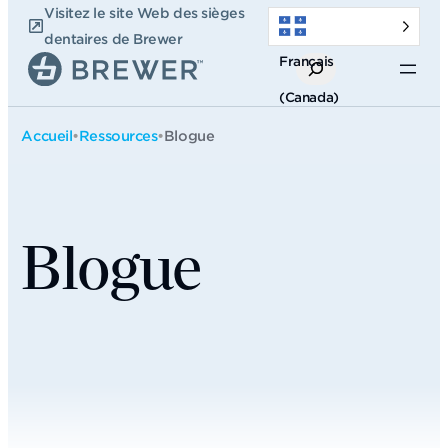
Passer
Visitez le site Web des sièges
au
dentaires de Brewer
Français
contenu
Recherche
(Canada)
Accueil
•
Ressources
•
Blogue
Blogue