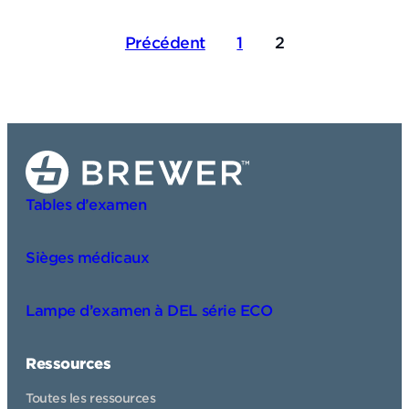
Publication
Précédent
1
2
de
la
pagination
Tables d’examen
Sièges médicaux
Lampe d’examen à DEL série ECO
Ressources
Toutes les ressources